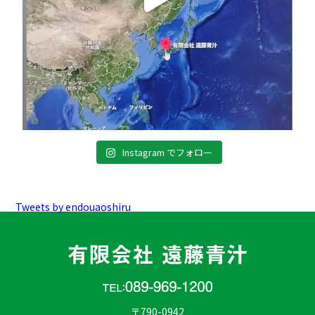
Instagram でフォロー
Tweets by endouaoshiru
〒790-0942